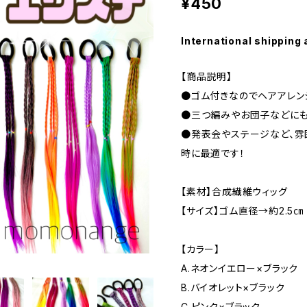
¥450
International shipping 
【商品説明】
●ゴム付きなのでヘアアレン
●三つ編みやお団子などにも
●発表会やステージなど、雰
時に最適です！
【素材】合成繊維ウィッグ
【サイズ】ゴム直径→約2.5㎝
【カラー】
A.ネオンイエロー×ブラック
B.バイオレット×ブラック
C.ピンク×ブラック