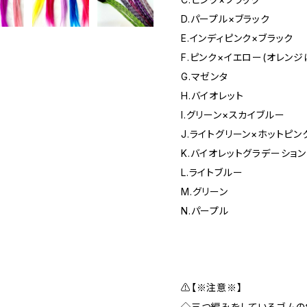
D.パープル×ブラック
E.インディピンク×ブラック
F.ピンク×イエロー(オレンジ
G.マゼンタ
H.バイオレット
I.グリーン×スカイブルー
J.ライトグリーン×ホットピン
K.バイオレットグラデーション
L.ライトブルー
M.グリーン
N.パープル
⚠️【※注意※】
◇三つ編みをしているゴムの