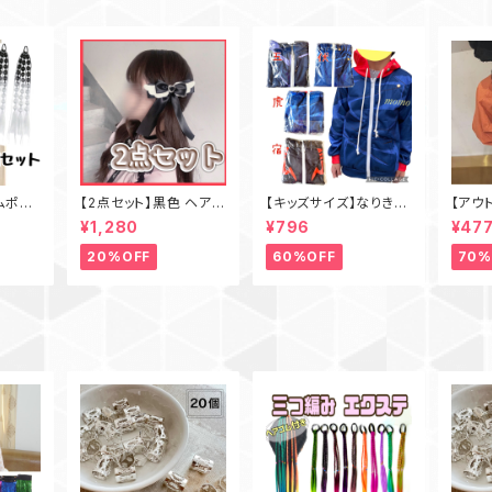
ムポム
【2点セット】黒色 ヘアア
【キッズサイズ】なりきり
【アウ
つ編み
クセ 天使界隈 地雷 サ
呪術廻戦 キャラクター
ポーチ
¥1,280
¥796
¥47
スニッ
ブカル 天使の羽 リボン
フード付きジップパーカ
ルダー
 ヘアメ
ー 虎杖悠仁 五条悟 伏
20%OFF
60%OFF
70%
ワイト
黒恵 両面宿儺
グヘア