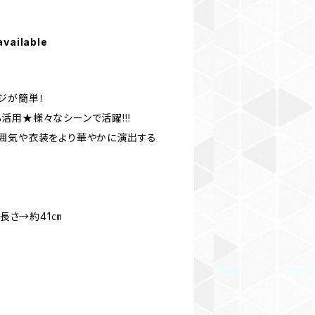
available
ジが簡単！
活用★様々なシーンで活躍!!!
囲気や衣装をより華やかに演出する
 長さ→約41㎝