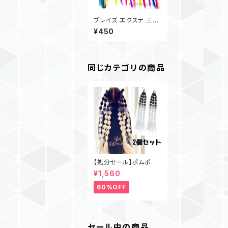
ブレイズ エクステ 三つ
編み ヘアゴム ポニーテ
¥450
ール ダンス BMX イベ
ント
同じカテゴリの商品
【処分セール】ポムポム
ポンポンヘア 三つ編み
¥1,560
風 ブレイズ風 エスニッ
ク ダンス キッズ ヘアメ
60%OFF
イク ブラック×ホワイト
人気カラー ロングヘア
ウィッグ ヘアゴム
セール中の商品