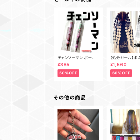
チェンソーマン ボール
【処分セール】ポ
ペン 文房具 マキマ・パ
ポンポンヘア 三
¥385
¥1,560
ワー/パワー
風 ブレイズ風 エ
ク ダンス キッズ
50%OFF
60%OFF
イク ブラック×ホ
人気カラー ロン
ウィッグ ヘアゴム
その他の商品