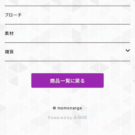
セットアップ
半袖T
ブローチ
ボトム
素材
スカート
雑貨
ブラシ
商品一覧に戻る
© momonange
Powered by