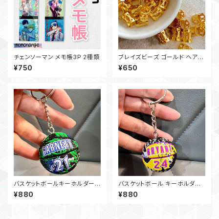
チェンソーマン メモ帳3P 2種類
ブレイズビーズ ゴールド ヘアア
クセ 三つ編みリング 【20個セッ
¥750
¥650
ト】
バスケットボールキーホルダー
バスケットボール キーホルダー
卒団 引退 名入れストラップ作成
卒団 引退 名入れストラップ作成
¥880
¥880
可能 21
可能 24