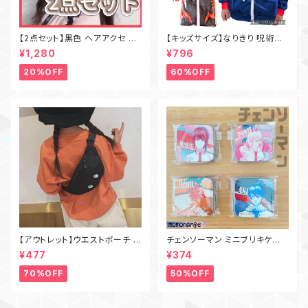
【2点セット】黒色 ヘアアクセ 天
【キッズサイズ】なりきり 呪術廻
使界隈 地雷 サブカル 天使の羽
戦 キャラクター フード付きジッ
¥1,280
¥796
リボン
プパーカー 虎杖悠仁 五条悟 伏
黒恵 両面宿儺
20%OFF
60%OFF
【アウトレット】ウエストポーチ バ
チェンソーマン ミニブリキケー
ッグ ワンショルダーバッグ
ス
¥477
¥374
70%OFF
50%OFF