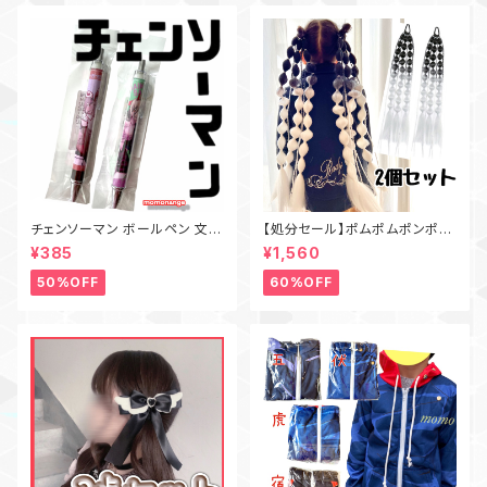
チェンソーマン ボールペン 文房
【処分セール】ポムポムポンポン
具 マキマ・パワー/パワー
ヘア 三つ編み風 ブレイズ風 エ
¥385
¥1,560
スニック ダンス キッズ ヘアメイ
ク ブラック×ホワイト 人気カラ
50%OFF
60%OFF
ー ロングヘア ウィッグ ヘアゴム