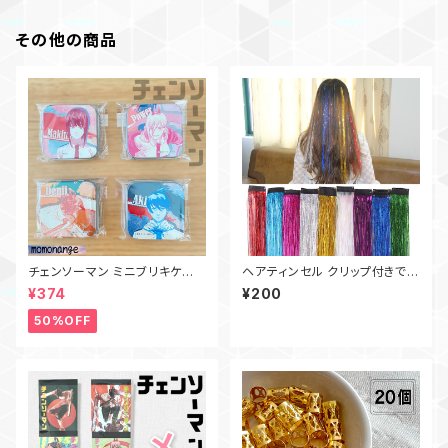
その他の商品
チェンソーマン ミニブリキケー
ヘアティンセル クリップ付きでワ
ス
ンタッチ！韓国発大人気アクセサ
¥374
¥200
リー
50%OFF