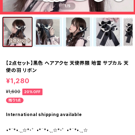
1
/5
【2点セット】黒色 ヘアアクセ 天使界隈 地雷 サブカル 天
使の羽 リボン
¥1,280
¥1,600
20%OFF
残り1点
International shipping available
•*¨*•.¸¸☆*・゜•*¨*•.¸¸☆*・゜•*¨*•.¸¸☆