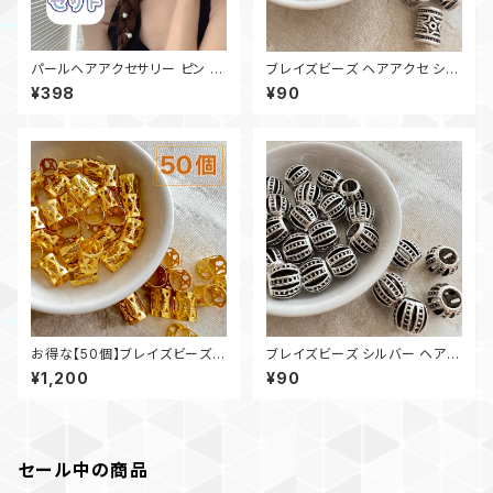
パールヘアアクセサリー ピン ク
ブレイズビーズ ヘアアクセ シル
リップ 推し事 ライブ ヘアメ 女
バー 三つ編みリング【1個】
¥398
¥90
の子
お得な【50個】ブレイズビーズ
ブレイズビーズ シルバー ヘアア
ヘアアクセ 三つ編みリング ドレ
クセ 三つ編みリング【1個】
¥1,200
¥90
ッド コーンロウ ダンス
セール中の商品