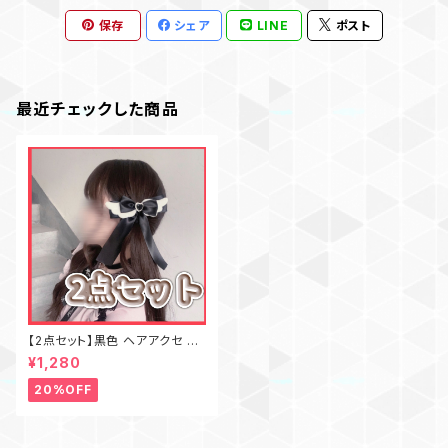
保存
シェア
LINE
ポスト
最近チェックした商品
【2点セット】黒色 ヘアアクセ 天
使界隈 地雷 サブカル 天使の羽
¥1,280
リボン
20%OFF