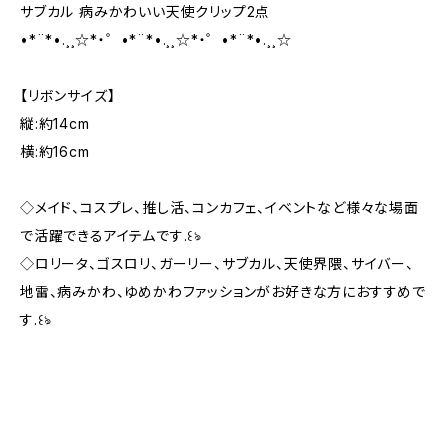
サブカル 病みかわいい天使クリップ2点
•*¨*•.¸¸☆*・゜•*¨*•.¸¸☆*・゜•*¨*•.¸¸☆
【リボンサイズ】
縦:約14cm
横:約16cm
◇メイド、コスプレ、推し活、コンカフェ、イベントなど様々な場面
で活躍できるアイテムです.꒰ঌ
◇ロリータ、ゴスロリ、ガーリー、サブカル、天使界隈、サイバー、
地雷、病みかわ、ゆめかわファッションがお好きな方におすすめで
す.꒰ঌ