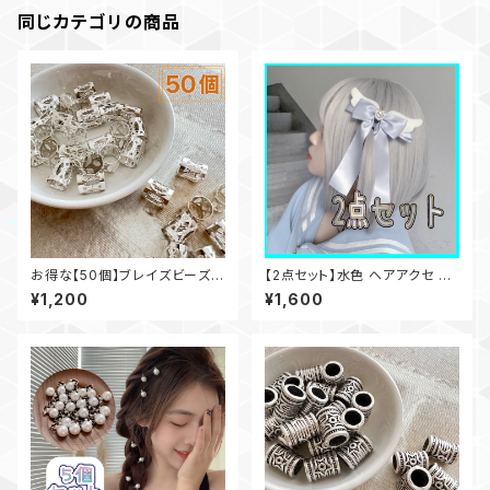
同じカテゴリの商品
お得な【50個】ブレイズビーズ
【2点セット】水色 ヘアアクセ 天
ヘアアクセ 三つ編みリング
使界隈 地雷 サブカル 天使の羽
¥1,200
¥1,600
リボン