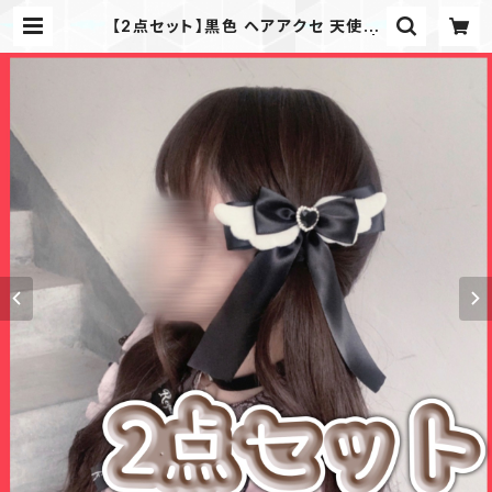
【2点セット】黒色 ヘアアクセ 天使界
隈 地雷 サブカル 天使の羽 リボン |
momonange